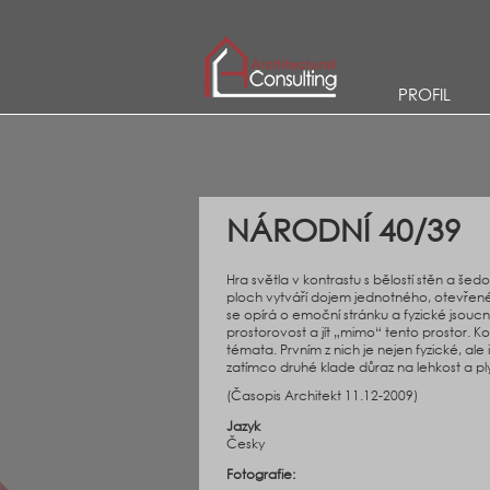
PROFIL
NÁRODNÍ 40/39
Hra světla v kontrastu s bělostí stěn a še
ploch vytváří dojem jednotného, otevřené
se opírá o emoční stránku a fyzické jsoucn
prostorovost a jít „mimo“ tento prostor. K
témata. Prvním z nich je nejen fyzické, ale 
zatímco druhé klade důraz na lehkost a plyn
(Časopis Architekt 11.12-2009)
Jazyk
Česky
Fotografie: