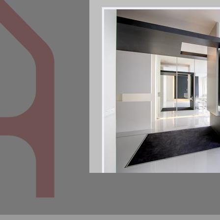
Region:
Praha 1 - Staré město
Typ domu:
Bytový dům