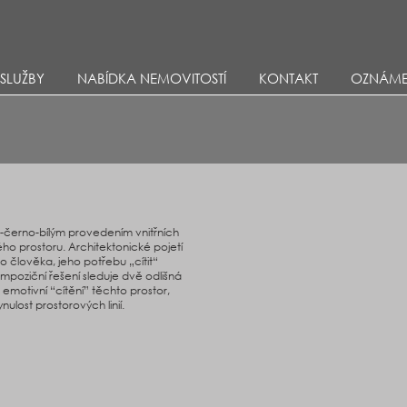
Přejít k hlavnímu obsahu
SLUŽBY
NABÍDKA NEMOVITOSTÍ
KONTAKT
OZNÁME
do-černo-bílým provedením vnitřních
ho prostoru. Architektonické pojetí
o člověka, jeho potřebu „cítit“
ompoziční řešení sleduje dvě odlišná
i emotivní “cítění” těchto prostor,
ulost prostorových linií.