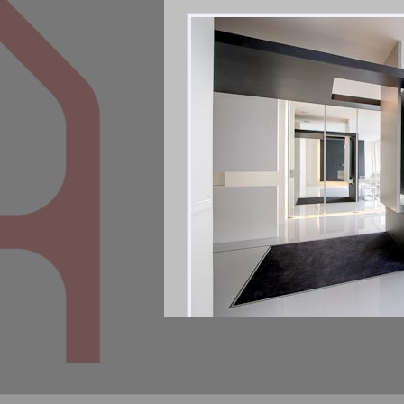
Region:
Praha 1 - Staré město
Typ domu:
Bytový dům