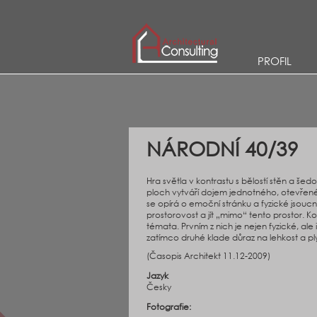
PROFIL
NÁRODNÍ 40/39
Hra světla v kontrastu s bělostí stěn a še
ploch vytváří dojem jednotného, otevřené
se opírá o emoční stránku a fyzické jsoucn
prostorovost a jít „mimo“ tento prostor. K
témata. Prvním z nich je nejen fyzické, ale 
zatímco druhé klade důraz na lehkost a plyn
(Časopis Architekt 11.12-2009)
Jazyk
Česky
Fotografie: