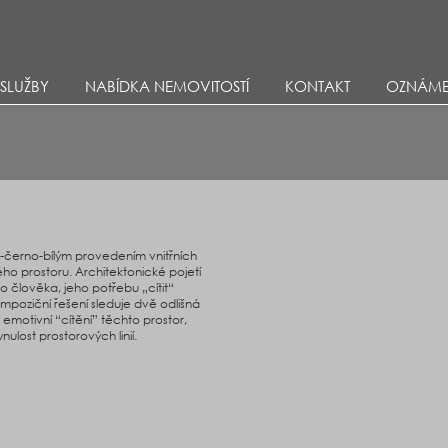
Přejít k hlavnímu obsahu
SLUŽBY
NABÍDKA NEMOVITOSTÍ
KONTAKT
OZNÁME
do-černo-bílým provedením vnitřních
ho prostoru. Architektonické pojetí
o člověka, jeho potřebu „cítit“
ompoziční řešení sleduje dvě odlišná
i emotivní “cítění” těchto prostor,
ulost prostorových linií.